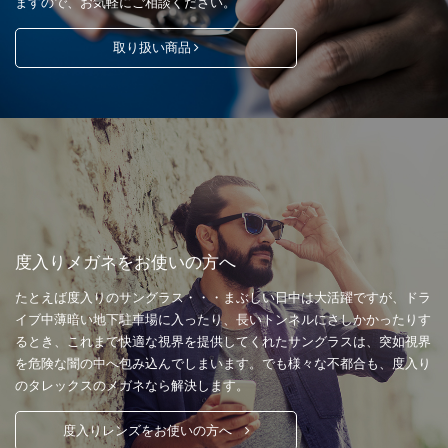
ますので、お気軽にご相談ください。
取り扱い商品
度入りメガネをお使いの方へ
たとえば度入りのサングラス・・・まぶしい日中は大活躍ですが、ドラ
イブ中薄暗い地下駐車場に入ったり、長いトンネルにさしかかったりす
るとき、これまで快適な視界を提供してくれたサングラスは、突如視界
を危険な闇の中へ包み込んでしまいます。でも様々な不都合も、度入り
のタレックスのメガネなら解決します。
度入りレンズをお使いの方へ