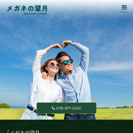
menu
078-871-2450
『メガネの望月』