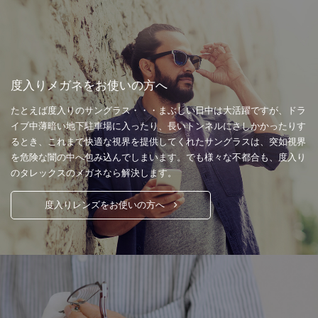
度入りメガネをお使いの方へ
たとえば度入りのサングラス・・・まぶしい日中は大活躍ですが、ドラ
イブ中薄暗い地下駐車場に入ったり、長いトンネルにさしかかったりす
るとき、これまで快適な視界を提供してくれたサングラスは、突如視界
を危険な闇の中へ包み込んでしまいます。でも様々な不都合も、度入り
のタレックスのメガネなら解決します。
度入りレンズをお使いの方へ