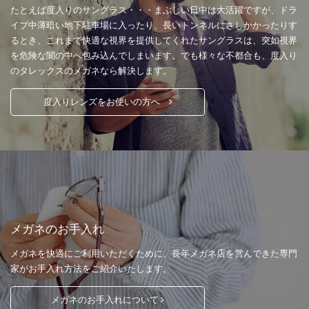
たとえば度入りのサングラス・・・まぶしい日中は大活躍ですが、ドラ
イブ中薄暗い地下駐車場に入ったり、長いトンネルにさしかかったりす
るとき、これまで快適な視界を提供してくれたサングラスは、突如視界
を危険な闇の中へ包み込んでしまいます。でも様々な不都合も、度入り
のタレックスのメガネなら解決します。
度入りレンズをお使いの方へ
メガネのお手入れ
メガネを快適にご利用いただくために、長年メガネ店を営んできた専門
家がお手入れ方法をご紹介いたします。
メガネのお手入れについて